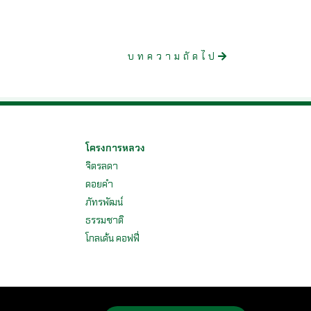
บทความถัดไป
โครงการหลวง
จิตรลดา
ดอยคำ
ง
ภัทรพัฒน์
ธรรมชาติ
โกลเด้น คอฟฟี่