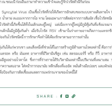
ก ณ ขณะนี้ ก่อนอื่นเรามาทำความเข้าใจและรู้จักไวรัสตัวนี้กันก่อน
ncytial Virus เป็นเชื้อไวรัสที่ก่อให้เกิดการอักเสบของระบบทางเดินหายใจ 
้ำมูก น้ำลาย ละอองจากการไอ จาม โดยเฉพาะการติดต่อจากการสัมผัส เชื้อไวรัสชนิ
สตัวนี้เกิดขึ้นได้ทั้งในเด็กและผู้ใหญ่ แต่เนื่องจากผู้ใหญ่มีภูมิคุ้มกันที่แข็งแร
เด็กนั้นมีภูมิคุ้มกันต่ำ เมื่อรับไวรัส RSV เข้ามาในร่างกายอาจเกิดภาวะแทรกซ้
ซีนป้องกันไวรัสชนิดนี้ การรักษาจึงทำได้เพียงรักษาตามอาการเท่านั้น
ิคุ้มกันให้แก่พวกเขา และสิ่งหนึ่งที่ช่วยได้ในการสร้างภูมิต้านทานโรคเหล่านี้ คื
แครอท หรือ มันเทศ อาหารที่มีวิตามินซีสูง เช่น สตรอเบอร์รี่ หรือ กีวี่ อาหารท
ีสูงอย่างอโวคาโด ซึ่งการที่ร่างกายได้รับวิตามินเหล่านี้ในปริมาณที่เหมาะสม จะ
ความสะอาด ใส่หน้ากากอนามัย หลีกเลี่ยงที่แออัด หมั่นล้างมือบ่อยๆ และพักผ่อนให
่อป้องกันการติดเชื้อและลดการแพร่กระจายของโรคนี้ได้
SHARE :