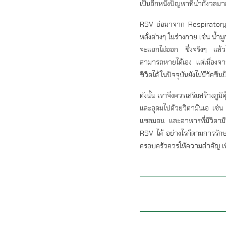
เป็นอีกหนึ่งปัญหาที่น่ากังวลมา
RSV ย่อมาจาก Respiratory Sy
หลั่งต่างๆ ในร่างกาย เช่น น
จะแยกไม่ออก ซึ่งจริงๆ แล้วไวรั
สามารถหายได้เอง แต่เนื่องจาก
ชีวิตได้ ในปัจจุบันยังไม่มีวัค
ดังนั้น เราจึงควรเสริมสร้างภูม
และอุดมไปด้วยวิตามินเอ เช่น 
แซลมอน และอาหารที่มีวิตามินอ
RSV ได้ อย่างไรก็ตามการรักษา
ครอบครัวควรให้ความสำคัญ เพื