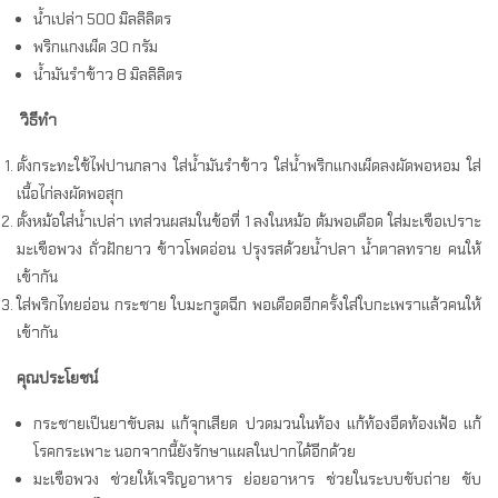
น้ำเปล่า 500 มิลลิลิตร
พริกแกงเผ็ด 30 กรัม
น้ำมันรำข้าว 8 มิลลิลิตร
วิธีทำ
ตั้งกระทะใช้ไฟปานกลาง ใส่น้ำมันรำข้าว ใส่น้ำพริกแกงเผ็ดลงผัดพอหอม ใส่
เนื้อไก่ลงผัดพอสุก
ตั้งหม้อใส่น้ำเปล่า เทส่วนผสมในข้อที่ 1 ลงในหม้อ ต้มพอเดือด ใส่มะเขือเปราะ
มะเขือพวง ถั่วฝักยาว ข้าวโพดอ่อน ปรุงรสด้วยน้ำปลา น้ำตาลทราย คนให้
เข้ากัน
ใส่พริกไทยอ่อน กระชาย ใบมะกรูดฉีก พอเดือดอีกครั้งใส่ใบกะเพราแล้วคนให้
เข้ากัน
คุณประโยชน์
กระชายเป็นยาขับลม แก้จุกเสียด ปวดมวนในท้อง แก้ท้องอืดท้องเฟ้อ แก้
โรคกระเพาะ นอกจากนี้ยังรักษาแผลในปากได้อีกด้วย
มะเขือพวง ช่วยให้เจริญอาหาร ย่อยอาหาร ช่วยในระบบขับถ่าย ขับ