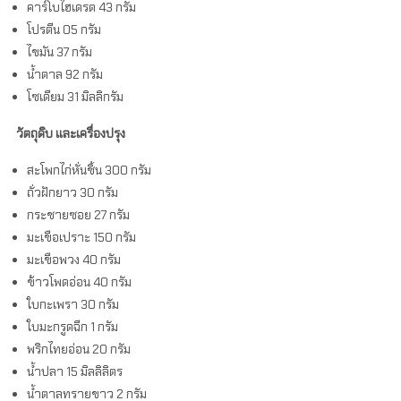
คาร์โบไฮเดรต 43 กรัม
โปรตีน 05 กรัม
ไขมัน 37 กรัม
น้ำตาล 92 กรัม
โซเดียม 31 มิลลิกรัม
วัตถุดิบ
และเครื่องปรุง
สะโพกไก่หั่นชิ้น 300 กรัม
ถั่วฝักยาว 30 กรัม
กระชายซอย 27 กรัม
มะเขือเปราะ 150 กรัม
มะเขือพวง 40 กรัม
ข้าวโพดอ่อน 40 กรัม
ใบกะเพรา 30 กรัม
ใบมะกรูดฉีก 1 กรัม
พริกไทยอ่อน 20 กรัม
น้ำปลา 15 มิลลิลิตร
น้ำตาลทรายขาว 2 กรัม