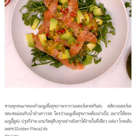
ชวนทุกคนมาลองทำเมนูเพื่อสุขภาพจากวอเตอร์เครสกันค่ะ สลัดวอเตอร์เค
รสแซลม่อนกับน้ำยำเสาวรส ใครว่าเมนูเพื่อสุขภาพต้องน่าเบื่อ อยากให้ลอง
เมนูนี้ดูค่ะ ปรุงก็ง่าย แถมวัตดุดิบทุกอย่างยังหาได้ง่ายในที่เดียว แค่มา โกลเด้น
เพลซ (Golden Place) ค่ะ