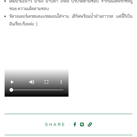
เติมน้ำมะนาว น้ำผึ้ง น้ำปลา เกลือ ปรับรสตามชอบ จากนั้นใส่พริกขี้หนู
ซอย ความเผ็ดตามชอบ
จัดวอเตอร์เครสและแซลมอนใส่จาน เสิร์ฟพร้อมน้ำยำเสาวรส แค่นี้ก็เป็น
อันเรียบร้อยค่ะ :)
SHARE :