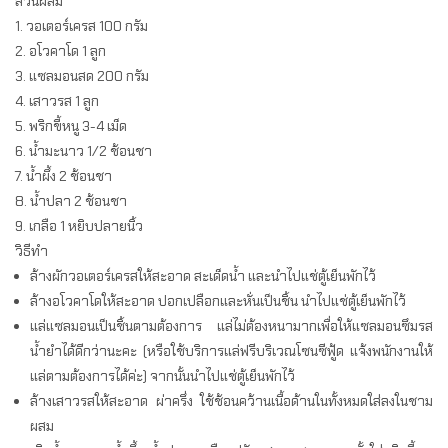
ส่วนผสม
1. วอเตอร์เครส 100 กรัม
2. อโวคาโด 1 ลูก
3. แซลมอนสด 200 กรัม
4. เสาวรส 1 ลูก
5. พริกขี้หนู 3-4 เม็ด
6. น้ำมะนาว 1/2 ช้อนชา
7. น้ำผึ้ง 2 ช้อนชา
8. น้ำปลา 2 ช้อนชา
9. เกลือ 1 หยิบปลายนิ้ว
วิธีทำ
ล้างผักวอเตอร์เครสให้สะอาด สะเด็ดน้ำ และนำไปแช่ตู้เย็นพักไว้
ล้างอโวคาโดให้สะอาด ปอกเปลือกและหั่นเป็นชิ้น นำไปแช่ตู้เย็นพักไว้
แล่แซลมอนเป็นชิ้นตามต้องการ แล่ไม่ต้องหนามากเพื่อให้แซลมอนซึมรส
น้ำยำได้ดีกว่านะคะ (หรือใช้บริการแล่ฟรีบริเวณโซนซีฟู้ด แจ้งพนักงานให้
แล่ตามต้องการได้ค่ะ) จากนั้นนำไปแช่ตู้เย็นพักไว้
ล้างเสาวรสให้สะอาด ผ่าครึ่ง ใช้ช้อนคว้านเนื้อด้านในทั้งหมดใส่ลงในชาม
ผสม